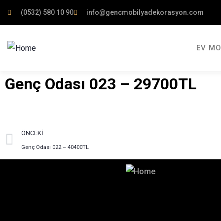
(0532) 580 10 90
info@gencmobilyadekorasyon.com
EV MO
Genç Odası 023 – 29700TL
ÖNCEKI
Genç Odası 022 – 40400TL
Hayalinizdeki Dekorasyon İçin
İletişime Geçin!