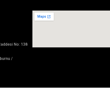
İmalat Adresimiz
Caddesi No: 138
burnu /