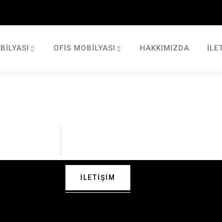
BILYASI
OFIS MOBILYASI
HAKKIMIZDA
İLE
İLETIŞIM
 Bizimle