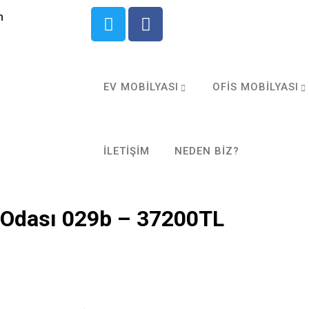
m
EV MOBILYASI
OFIS MOBILYASI
İLETIŞIM
NEDEN BIZ?
 Odası 029b – 37200TL