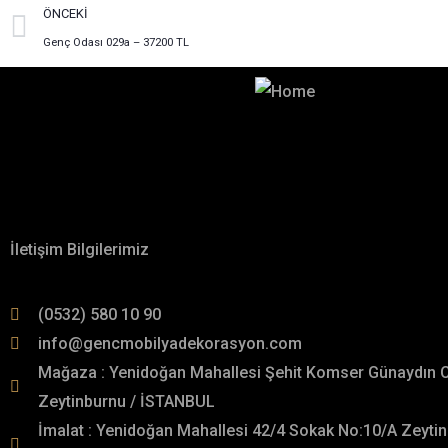
ÖNCEKI
Genç Odası 029a – 37200 TL
Hayalinizdeki Dekorasyon İçin
İletişime Geçin!
Hakkımızda
İletişim Bilgilerimiz
(0532) 580 10 90
info@gencmobilyadekorasyon.com
Mağaza : Yenidoğan Mahallesi Şehit Komser Günaydın 
Zeytinburnu / İSTANBUL
İmalat : Yenidoğan Mahallesi 42/4 Sokak No:10/A Zeytin