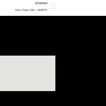
SONRAKI
Genç Odası 030 – 46500TL