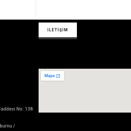
İLETIŞIM
 Bizimle
İmalat Adresimiz
Caddesi No: 138
burnu /