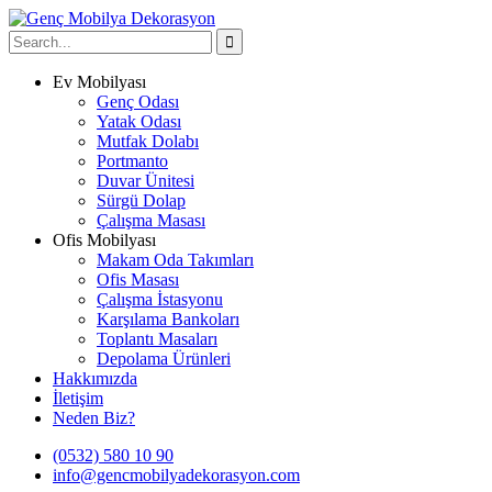
Ev Mobilyası
Genç Odası
Yatak Odası
Mutfak Dolabı
Portmanto
Duvar Ünitesi
Sürgü Dolap
Çalışma Masası
Ofis Mobilyası
Makam Oda Takımları
Ofis Masası
Çalışma İstasyonu
Karşılama Bankoları
Toplantı Masaları
Depolama Ürünleri
Hakkımızda
İletişim
Neden Biz?
(0532) 580 10 90
info@gencmobilyadekorasyon.com