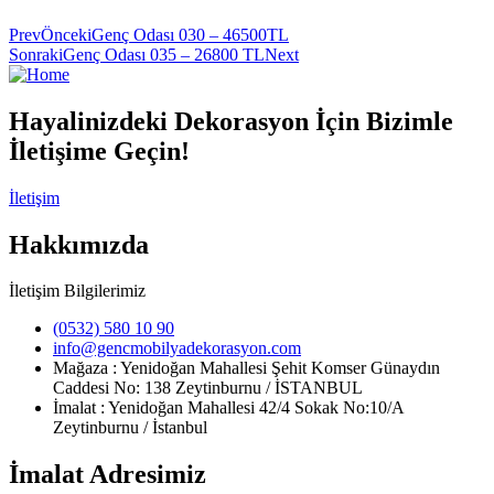
Prev
Önceki
Genç Odası 030 – 46500TL
Sonraki
Genç Odası 035 – 26800 TL
Next
Hayalinizdeki Dekorasyon İçin Bizimle
İletişime Geçin!
İletişim
Hakkımızda
İletişim Bilgilerimiz
(0532) 580 10 90
info@gencmobilyadekorasyon.com
Mağaza : Yenidoğan Mahallesi Şehit Komser Günaydın
Caddesi No: 138 Zeytinburnu / İSTANBUL
İmalat : Yenidoğan Mahallesi 42/4 Sokak No:10/A
Zeytinburnu / İstanbul
İmalat Adresimiz