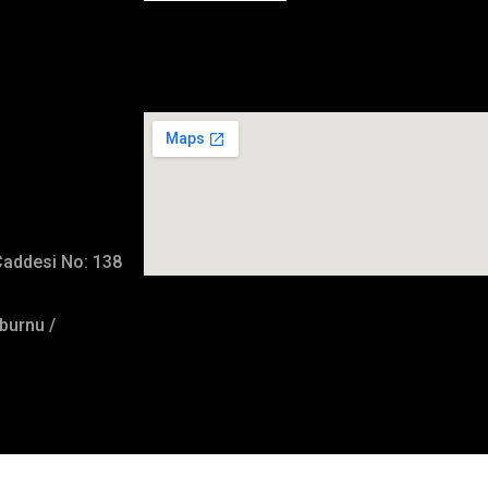
İmalat Adresimiz
Caddesi No: 138
burnu /