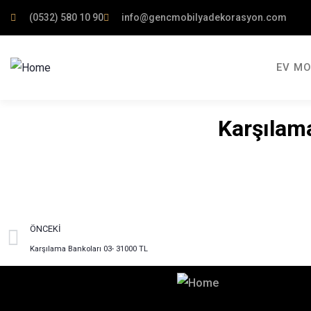
(0532) 580 10 90
info@gencmobilyadekorasyon.com
EV MO
Karşılam
ÖNCEKI
Karşılama Bankoları 03- 31000 TL
Hayalinizdeki Dekorasyon İçin