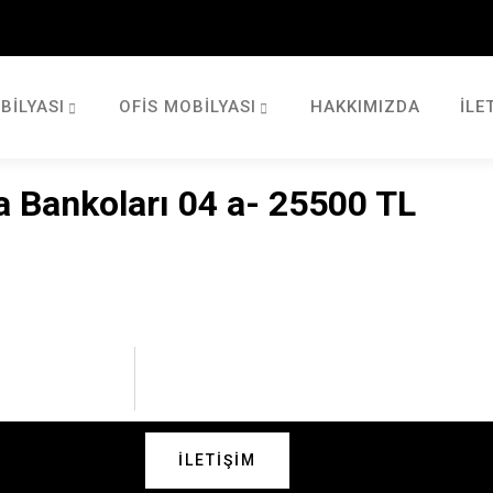
BILYASI
OFIS MOBILYASI
HAKKIMIZDA
İLE
a Bankoları 04 a- 25500 TL
İLETIŞIM
 Bizimle