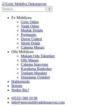
Ev Mobilyası
Genç Odası
Yatak Odası
Mutfak Dolabı
Portmanto
Duvar Ünitesi
Sürgü Dolap
Çalışma Masası
Ofis Mobilyası
Makam Oda Takımları
Ofis Masası
Çalışma İstasyonu
Karşılama Bankoları
Toplantı Masaları
Depolama Ürünleri
Hakkımızda
İletişim
Neden Biz?
(0532) 580 10 90
info@gencmobilyadekorasyon.com