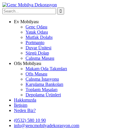
Ev Mobilyası
Genç Odası
Yatak Odası
Mutfak Dolabı
Portmanto
Duvar Ünitesi
Sürgü Dolap
Çalışma Masası
Ofis Mobilyası
Makam Oda Takımları
Ofis Masası
Çalışma İstasyonu
Karşılama Bankoları
Toplantı Masaları
Depolama Ürünleri
Hakkımızda
İletişim
Neden Biz?
(0532) 580 10 90
info@gencmobilyadekorasyon.com