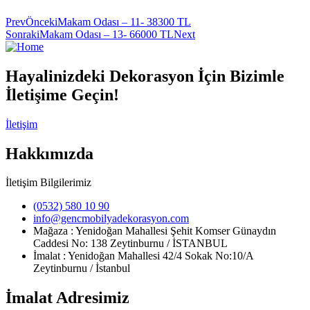
Prev
Önceki
Makam Odası – 11- 38300 TL
Sonraki
Makam Odası – 13- 66000 TL
Next
Hayalinizdeki Dekorasyon İçin Bizimle
İletişime Geçin!
İletişim
Hakkımızda
İletişim Bilgilerimiz
(0532) 580 10 90
info@gencmobilyadekorasyon.com
Mağaza : Yenidoğan Mahallesi Şehit Komser Günaydın
Caddesi No: 138 Zeytinburnu / İSTANBUL
İmalat : Yenidoğan Mahallesi 42/4 Sokak No:10/A
Zeytinburnu / İstanbul
İmalat Adresimiz