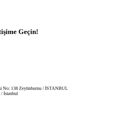
tişime Geçin!
esi No: 138 Zeytinburnu / İSTANBUL
/ İstanbul