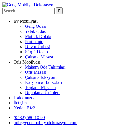
Ev Mobilyası
Genç Odası
Yatak Odası
Mutfak Dolabı
Portmanto
Duvar Ünitesi
Sürgü Dolap
Çalışma Masası
Ofis Mobilyası
Makam Oda Takımları
Ofis Masası
Çalışma İstasyonu
Karşılama Bankoları
Toplantı Masaları
Depolama Ürünleri
Hakkımızda
İletişim
Neden Biz?
(0532) 580 10 90
info@gencmobilyadekorasyon.com