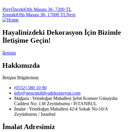
Prev
Önceki
Ofis Masası 36- 7200 TL
Sonraki
Ofis Masası 38- 17000 TL
Next
Hayalinizdeki Dekorasyon İçin Bizimle
İletişime Geçin!
İletişim
Hakkımızda
İletişim Bilgilerimiz
(0532) 580 10 90
info@gencmobilyadekorasyon.com
Mağaza : Yenidoğan Mahallesi Şehit Komser Günaydın
Caddesi No: 138 Zeytinburnu / İSTANBUL
İmalat : Yenidoğan Mahallesi 42/4 Sokak No:10/A
Zeytinburnu / İstanbul
İmalat Adresimiz