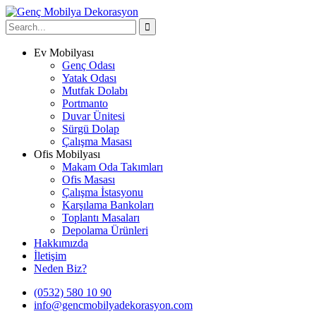
Ev Mobilyası
Genç Odası
Yatak Odası
Mutfak Dolabı
Portmanto
Duvar Ünitesi
Sürgü Dolap
Çalışma Masası
Ofis Mobilyası
Makam Oda Takımları
Ofis Masası
Çalışma İstasyonu
Karşılama Bankoları
Toplantı Masaları
Depolama Ürünleri
Hakkımızda
İletişim
Neden Biz?
(0532) 580 10 90
info@gencmobilyadekorasyon.com