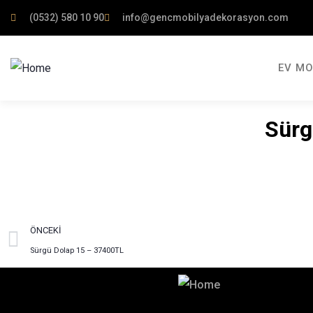
(0532) 580 10 90
info@gencmobilyadekorasyon.com
EV MO
Sürg
ÖNCEKI
Sürgü Dolap 15 – 37400TL
Hayalinizdeki Dekorasyon İçin