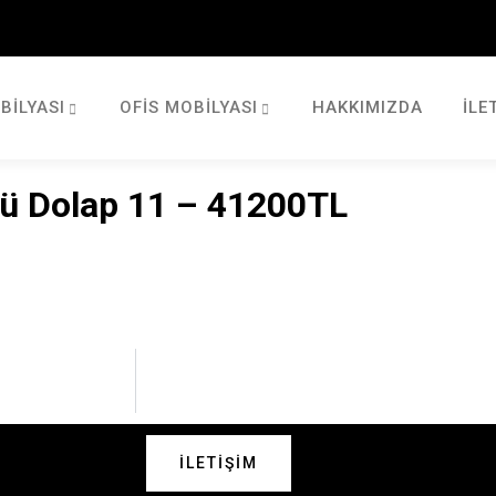
BILYASI
OFIS MOBILYASI
HAKKIMIZDA
İLE
ü Dolap 11 – 41200TL
İLETIŞIM
 Bizimle