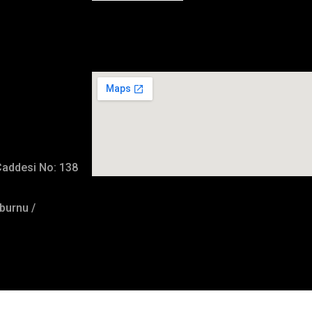
İmalat Adresimiz
Caddesi No: 138
burnu /