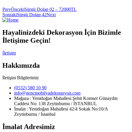
Prev
Önceki
Sürgü Dolap 02 – 72000TL
Sonraki
Sürgü Dolap 42
Next
Hayalinizdeki Dekorasyon İçin Bizimle
İletişime Geçin!
İletişim
Hakkımızda
İletişim Bilgilerimiz
(0532) 580 10 90
info@gencmobilyadekorasyon.com
Mağaza : Yenidoğan Mahallesi Şehit Komser Günaydın
Caddesi No: 138 Zeytinburnu / İSTANBUL
İmalat : Yenidoğan Mahallesi 42/4 Sokak No:10/A
Zeytinburnu / İstanbul
İmalat Adresimiz