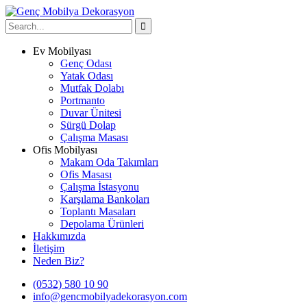
Ev Mobilyası
Genç Odası
Yatak Odası
Mutfak Dolabı
Portmanto
Duvar Ünitesi
Sürgü Dolap
Çalışma Masası
Ofis Mobilyası
Makam Oda Takımları
Ofis Masası
Çalışma İstasyonu
Karşılama Bankoları
Toplantı Masaları
Depolama Ürünleri
Hakkımızda
İletişim
Neden Biz?
(0532) 580 10 90
info@gencmobilyadekorasyon.com