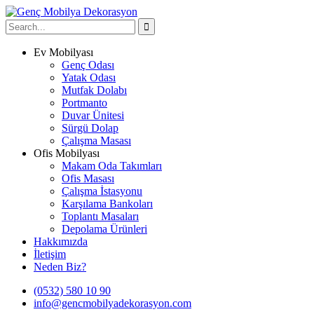
Ev Mobilyası
Genç Odası
Yatak Odası
Mutfak Dolabı
Portmanto
Duvar Ünitesi
Sürgü Dolap
Çalışma Masası
Ofis Mobilyası
Makam Oda Takımları
Ofis Masası
Çalışma İstasyonu
Karşılama Bankoları
Toplantı Masaları
Depolama Ürünleri
Hakkımızda
İletişim
Neden Biz?
(0532) 580 10 90
info@gencmobilyadekorasyon.com