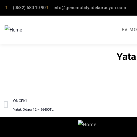
(0532) 580 10 90
info@gencmobilyadekorasyon.com
EV MO
Yata
ÖNCEKI
Yatak Odası 12 – 96400TL
Hayalinizdeki Dekorasyon İçin