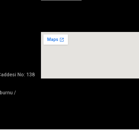
İmalat Adresimiz
Caddesi No: 138
burnu /