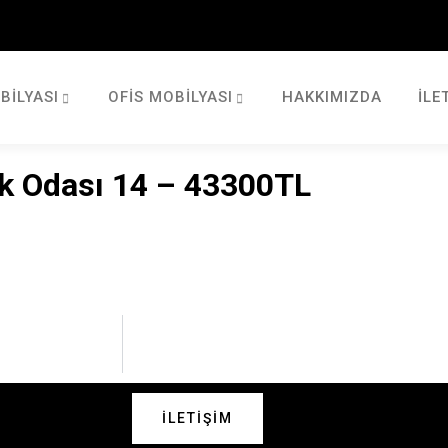
BILYASI
OFIS MOBILYASI
HAKKIMIZDA
İLE
k Odası 14 – 43300TL
İLETIŞIM
 Bizimle