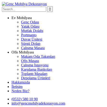
Ev Mobilyası
Genç Odası
Yatak Odası
Mutfak Dolabı
Portmanto
Duvar Ünitesi
Sürgü Dolap
Çalışma Masası
Ofis Mobilyası
Makam Oda Takımları
Ofis Masası
Çalışma İstasyonu
Karşılama Bankoları
Toplantı Masaları
Depolama Ürünleri
Hakkımızda
İletişim
Neden Biz?
(0532) 580 10 90
info@gencmobilyadekorasyon.com