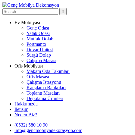
Ev Mobilyası
Genç Odası
Yatak Odası
Mutfak Dolabı
Portmanto
Duvar Ünitesi
Sürgü Dolap
Çalışma Masası
Ofis Mobilyası
Makam Oda Takımları
Ofis Masası
Çalışma İstasyonu
Karşılama Bankoları
Toplantı Masaları
Depolama Ürünleri
Hakkımızda
İletişim
Neden Biz?
(0532) 580 10 90
info@gencmobilyadekorasyon.com