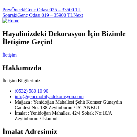
Prev
Önceki
Genç Odası 025 – 33500 TL
Sonraki
Genç Odası 019 – 35900 TL
Next
Hayalinizdeki Dekorasyon İçin Bizimle
İletişime Geçin!
İletişim
Hakkımızda
İletişim Bilgilerimiz
(0532) 580 10 90
info@gencmobilyadekorasyon.com
Mağaza : Yenidoğan Mahallesi Şehit Komser Günaydın
Caddesi No: 138 Zeytinburnu / İSTANBUL
İmalat : Yenidoğan Mahallesi 42/4 Sokak No:10/A
Zeytinburnu / İstanbul
İmalat Adresimiz