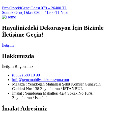
Prev
Önceki
Genç Odası 079 – 26400 TL
Sonraki
Genç Odası 080 – 41200 TL
Next
Hayalinizdeki Dekorasyon İçin Bizimle
İletişime Geçin!
İletişim
Hakkımızda
İletişim Bilgilerimiz
(0532) 580 10 90
info@gencmobilyadekorasyon.com
Mağaza : Yenidoğan Mahallesi Şehit Komser Günaydın
Caddesi No: 138 Zeytinburnu / İSTANBUL
İmalat : Yenidoğan Mahallesi 42/4 Sokak No:10/A
Zeytinburnu / İstanbul
İmalat Adresimiz