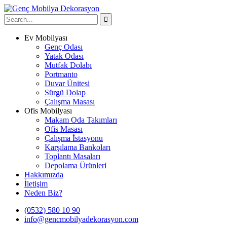
Ev Mobilyası
Genç Odası
Yatak Odası
Mutfak Dolabı
Portmanto
Duvar Ünitesi
Sürgü Dolap
Çalışma Masası
Ofis Mobilyası
Makam Oda Takımları
Ofis Masası
Çalışma İstasyonu
Karşılama Bankoları
Toplantı Masaları
Depolama Ürünleri
Hakkımızda
İletişim
Neden Biz?
(0532) 580 10 90
info@gencmobilyadekorasyon.com