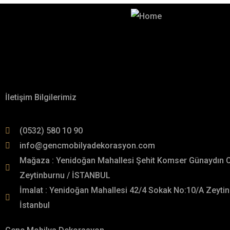
Hayalinizdeki Dekorasyon İçin
İletişime Geçin!
Hakkımızda
İletişim Bilgilerimiz
(0532) 580 10 90
info@gencmobilyadekorasyon.com
Mağaza : Yenidoğan Mahallesi Şehit Komser Günaydın 
Zeytinburnu / İSTANBUL
İmalat : Yenidoğan Mahallesi 42/4 Sokak No:10/A Zeytin
İstanbul