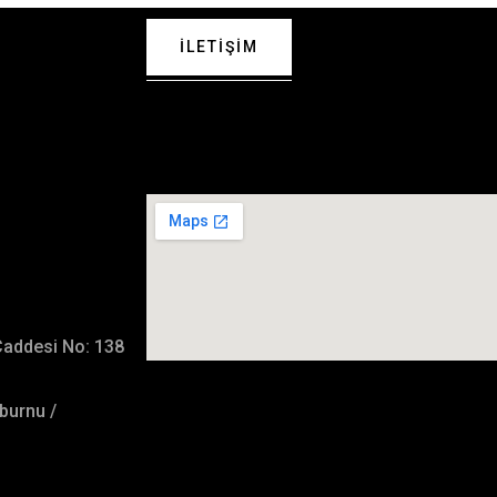
İLETIŞIM
 Bizimle
İmalat Adresimiz
Caddesi No: 138
burnu /