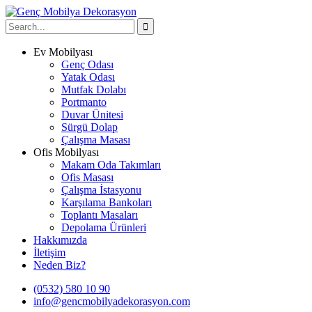
Ev Mobilyası
Genç Odası
Yatak Odası
Mutfak Dolabı
Portmanto
Duvar Ünitesi
Sürgü Dolap
Çalışma Masası
Ofis Mobilyası
Makam Oda Takımları
Ofis Masası
Çalışma İstasyonu
Karşılama Bankoları
Toplantı Masaları
Depolama Ürünleri
Hakkımızda
İletişim
Neden Biz?
(0532) 580 10 90
info@gencmobilyadekorasyon.com